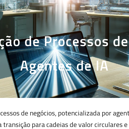
ip to main content
Skip to navigat
ção de Processos de
Agentes de IA
cessos de negócios, potencializada por age
a transição para cadeias de valor circulares e